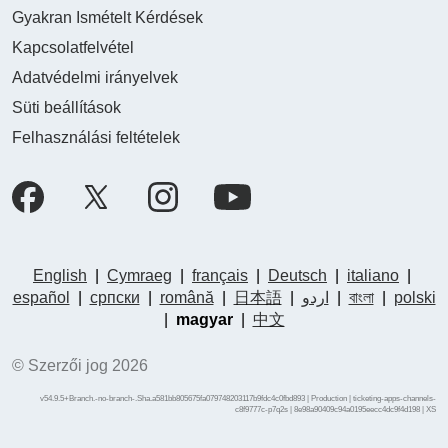
Gyakran Ismételt Kérdések
Kapcsolatfelvétel
Adatvédelmi irányelvek
Süti beállítások
Felhasználási feltételek
English
|
Cymraeg
|
français
|
Deutsch
|
italiano
|
español
|
српски
|
română
|
日本語
|
اردو
|
বাংলা
|
polski
|
magyar
|
中文
© Szerzői jog 2026
v54.9.5+Branch.-no-branch-.Sha.a581bb805675fa079748203117b9fdc4c0fbd893 | Production | ticketing-apps-channels-
c8f9777c-p7q2s | 8e98a90409c94a0195eecc4dc9f4d198 |
XS