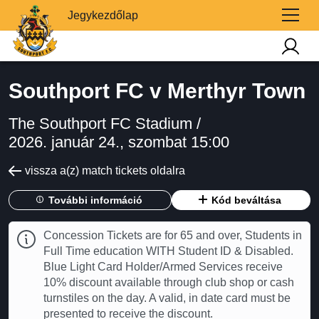
Jegykezdőlap
Southport FC v Merthyr Town
The Southport FC Stadium /
2026. január 24., szombat 15:00
vissza a(z) match tickets oldalra
További információ
Kód beváltása
Concession Tickets are for 65 and over, Students in
Full Time education WITH Student ID & Disabled.
Blue Light Card Holder/Armed Services receive
10% discount available through club shop or cash
turnstiles on the day. A valid, in date card must be
presented to receive the discount.