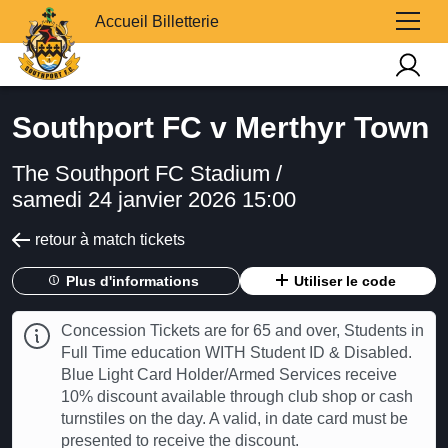
Accueil Billetterie
Southport FC v Merthyr Town
The Southport FC Stadium /
samedi 24 janvier 2026 15:00
retour à match tickets
Plus d'informations
Utiliser le code
Concession Tickets are for 65 and over, Students in
Full Time education WITH Student ID & Disabled.
Blue Light Card Holder/Armed Services receive
10% discount available through club shop or cash
turnstiles on the day. A valid, in date card must be
presented to receive the discount.