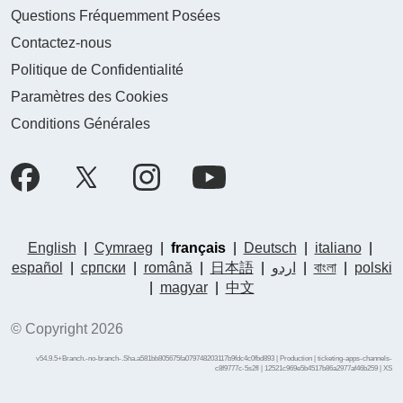
Questions Fréquemment Posées
Contactez-nous
Politique de Confidentialité
Paramètres des Cookies
Conditions Générales
English
|
Cymraeg
|
français
|
Deutsch
|
italiano
|
español
|
српски
|
română
|
日本語
|
اردو
|
বাংলা
|
polski
|
magyar
|
中文
© Copyright 2026
v54.9.5+Branch.-no-branch-.Sha.a581bb805675fa079748203117b9fdc4c0fbd893 | Production | ticketing-apps-channels-
c8f9777c-5s2fl | 12521c969e5b4517b86a2977af46b259 |
XS