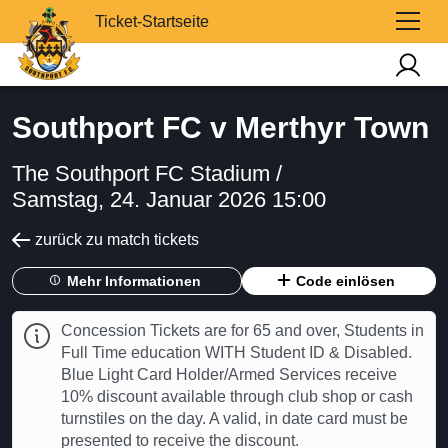
Ticket-Startseite
Southport FC v Merthyr Town
The Southport FC Stadium /
Samstag, 24. Januar 2026 15:00
zurück zu match tickets
Mehr Informationen
Code einlösen
Concession Tickets are for 65 and over, Students in
Full Time education WITH Student ID & Disabled.
Blue Light Card Holder/Armed Services receive
10% discount available through club shop or cash
turnstiles on the day. A valid, in date card must be
presented to receive the discount.