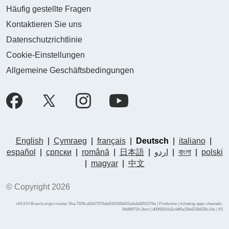
Häufig gestellte Fragen
Kontaktieren Sie uns
Datenschutzrichtlinie
Cookie-Einstellungen
Allgemeine Geschäftsbedingungen
English
|
Cymraeg
|
français
|
Deutsch
|
italiano
|
español
|
српски
|
română
|
日本語
|
اردو
|
বাংলা
|
polski
|
magyar
|
中文
© Copyright 2026
v54.9.0+Branch.origin-master.Sha.7329caf2e57570afa918150bb52a3e3e8261576e | Production | ticketing-apps-channels-
94d96f754-2tsvt | d00f9201fa3c4df0a15bd233b029c14e |
XS