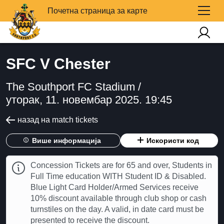
Почетна страница за карте
SFC V Chester
The Southport FC Stadium /
уторак, 11. новембар 2025. 19:45
назад на match tickets
Више информација
Искористи код
Concession Tickets are for 65 and over, Students in
Full Time education WITH Student ID & Disabled.
Blue Light Card Holder/Armed Services receive
10% discount available through club shop or cash
turnstiles on the day. A valid, in date card must be
presented to receive the discount.