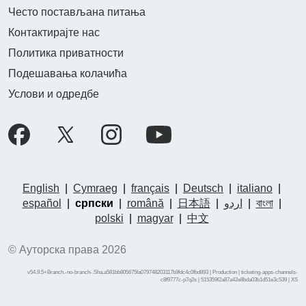
Често постављана питања
Контактирајте нас
Политика приватности
Подешавања колачића
Услови и одредбе
English
|
Cymraeg
|
français
|
Deutsch
|
italiano
|
español
|
српски
|
română
|
日本語
|
اردو
|
বাংলা
|
polski
|
magyar
|
中文
© Ауторска права 2026
v54.9.5+Branch.-no-branch-.Sha.a581bb805675fa079748203117b9fdc4c0fbd893 | Production | ticketing-apps-channels-
c8f9777c-p7q2s | 515359f2a87a42e8bda03b1d51e3c539 |
XS