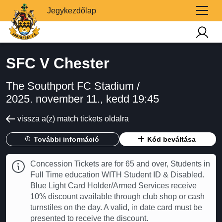
Jegykezdőlap
SFC V Chester
The Southport FC Stadium /
2025. november 11., kedd 19:45
vissza a(z) match tickets oldalra
További információ
Kód beváltása
Concession Tickets are for 65 and over, Students in
Full Time education WITH Student ID & Disabled.
Blue Light Card Holder/Armed Services receive
10% discount available through club shop or cash
turnstiles on the day. A valid, in date card must be
presented to receive the discount.