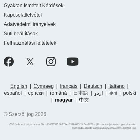
Gyakran Ismételt Kérdések
Kapcsolatfelvétel
Adatvédelmi irányelvek
Süti beállítások
Felhasználási feltételek
English
|
Cymraeg
|
français
|
Deutsch
|
italiano
|
español
|
српски
|
română
|
日本語
|
اردو
|
বাংলা
|
polski
|
magyar
|
中文
© Szerzői jog 2026
v55.0.1+Branch.origin-master.Sha.c174613525a5a311bcb23214060c21d5ce2b70ad | Production | ticketing-apps-channels-
55444fbdb9-cbl9d | 12c66fe92be842cf9183c94414b500d5 |
XS