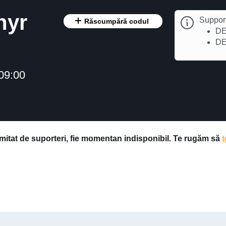
hyr
Suppor
Răscumpără codul
DE
DE
09:00
imitat de suporteri, fie momentan indisponibil. Te rugăm să
t