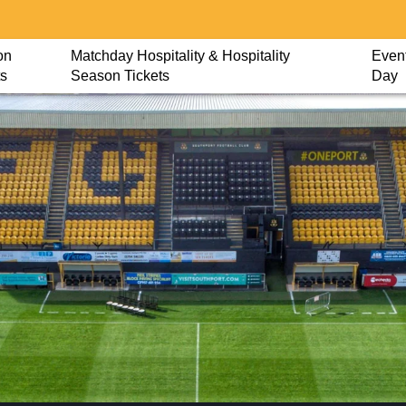
on
Matchday Hospitality & Hospitality
Event
ts
Season Tickets
Day