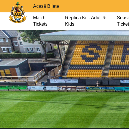
Acasă Bilete
Match
Replica Kit - Adult &
Seas
Tickets
Kids
Ticke