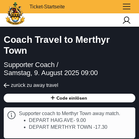
Ticket-Startseite
Coach Travel to Merthyr
Town
Supporter Coach /
Samstag, 9. August 2025 09:00
zurück zu away travel
Code einlösen
Supporter coach to Merthyr Town away match.
DEPART HAIG AVE- 9.00
DEPART MERTHYR TOWN -17.30