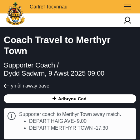
Cartref Tocynnau
Coach Travel to Merthyr
Town
Supporter Coach /
Dydd Sadwrn, 9 Awst 2025 09:00
yn ôl i away travel
Adbrynu Cod
Supporter coach to Merthyr Town away match.
DEPART HAIG AVE- 9.00
DEPART MERTHYR TOWN -17.30