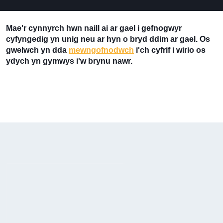
Mae'r cynnyrch hwn naill ai ar gael i gefnogwyr
cyfyngedig yn unig neu ar hyn o bryd ddim ar gael. Os
gwelwch yn dda
mewngofnodwch
i'ch cyfrif i wirio os
ydych yn gymwys i'w brynu nawr.