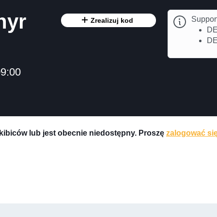
hyr
Suppor
Zrealizuj kod
DE
DE
09:00
 kibiców lub jest obecnie niedostępny. Proszę
zalogować si