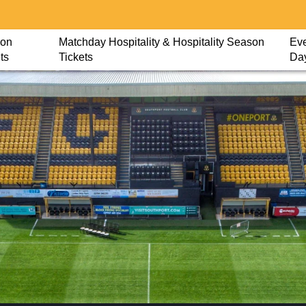
on
Matchday Hospitality & Hospitality Season
Eve
ts
Tickets
Da