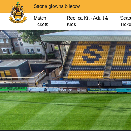
Strona główna biletów
Match
Replica Kit - Adult &
Seas
Tickets
Kids
Ticke