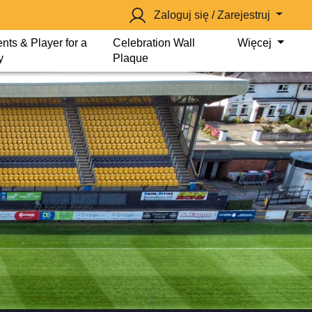
Zaloguj się / Zarejestruj
nts & Player for a
Celebration Wall
Więcej
y
Plaque