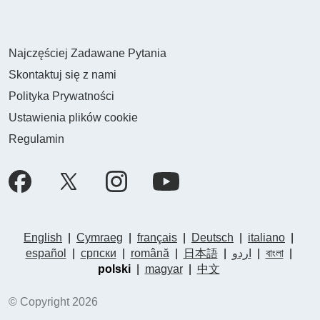
Najczęściej Zadawane Pytania
Skontaktuj się z nami
Polityka Prywatności
Ustawienia plików cookie
Regulamin
English
|
Cymraeg
|
français
|
Deutsch
|
italiano
|
español
|
српски
|
română
|
日本語
|
اردو
|
বাংলা
|
polski
|
magyar
|
中文
© Copyright 2026