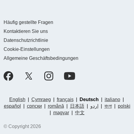
Häufig gestellte Fragen
Kontaktieren Sie uns
Datenschutzrichtlinie
Cookie-Einstellungen
Allgemeine Geschäftsbedingungen
English
|
Cymraeg
|
français
|
Deutsch
|
italiano
|
español
|
српски
|
română
|
日本語
|
اردو
|
বাংলা
|
polski
|
magyar
|
中文
© Copyright 2026