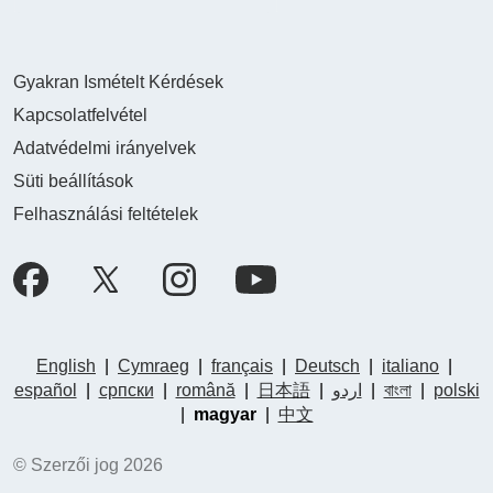
Gyakran Ismételt Kérdések
Kapcsolatfelvétel
Adatvédelmi irányelvek
Süti beállítások
Felhasználási feltételek
English
|
Cymraeg
|
français
|
Deutsch
|
italiano
|
español
|
српски
|
română
|
日本語
|
اردو
|
বাংলা
|
polski
|
magyar
|
中文
© Szerzői jog 2026