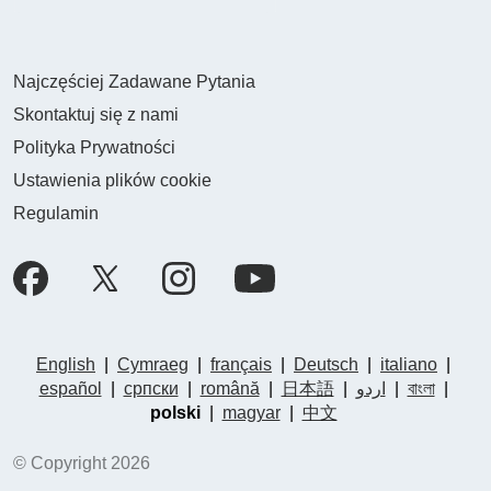
Najczęściej Zadawane Pytania
Skontaktuj się z nami
Polityka Prywatności
Ustawienia plików cookie
Regulamin
English
|
Cymraeg
|
français
|
Deutsch
|
italiano
|
español
|
српски
|
română
|
日本語
|
اردو
|
বাংলা
|
polski
|
magyar
|
中文
© Copyright 2026