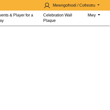
Mewngofnodi / Cofrestru
vents & Player for a
Celebration Wall
Mwy
ay
Plaque