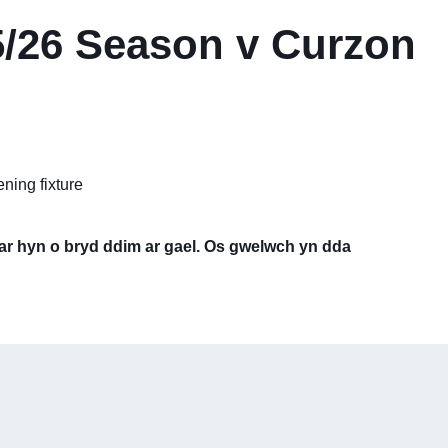
/26 Season v Curzon
ning fixture
 ar hyn o bryd ddim ar gael. Os gwelwch yn dda