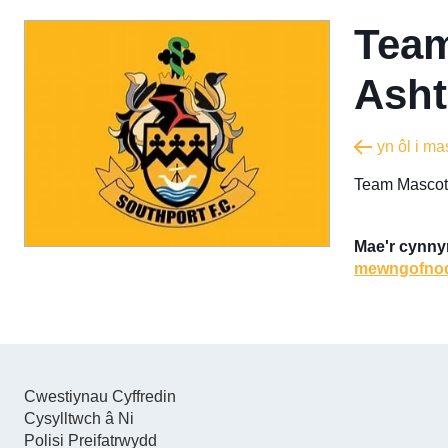
Team
Asht
yn ôl i m
Team Mascot p
Mae'r cynnyr
mewngofno
Cwestiynau Cyffredin
Cysylltwch â Ni
Polisi Preifatrwydd