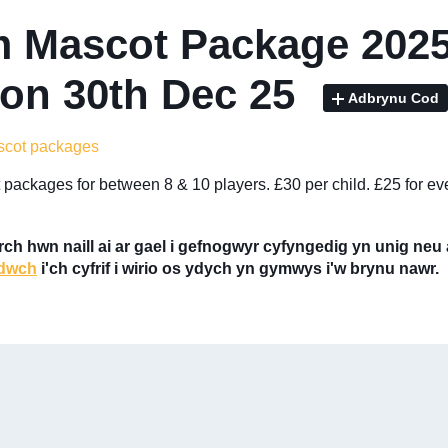
 Mascot Package 2025
on 30th Dec 25
Adbrynu Cod
ascot packages
ackages for between 8 & 10 players. £30 per child. £25 for eve
ch hwn naill ai ar gael i gefnogwyr cyfyngedig yn unig neu
dwch
i'ch cyfrif i wirio os ydych yn gymwys i'w brynu nawr.