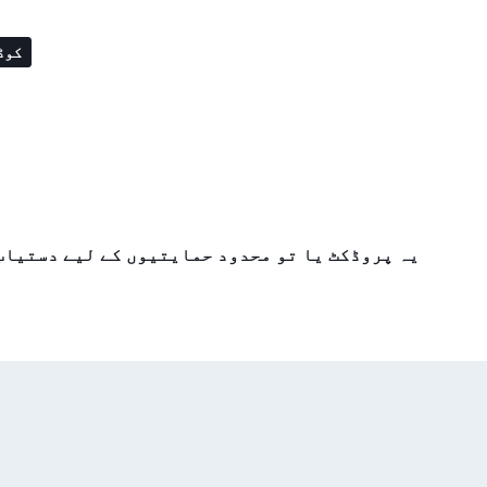
کوڈ
یہ پروڈکٹ یا تو محدود حمایتیوں کے لیے دستیاب