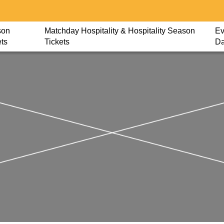
son
Matchday Hospitality & Hospitality Season
Ev
ets
Tickets
D