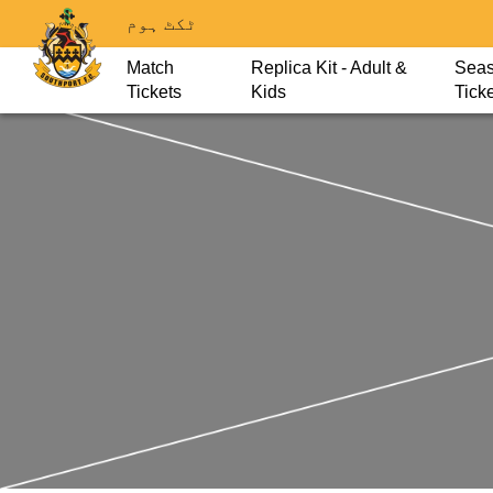
ٹکٹ ہوم
Match
Replica Kit - Adult &
Sea
Tickets
Kids
Tick