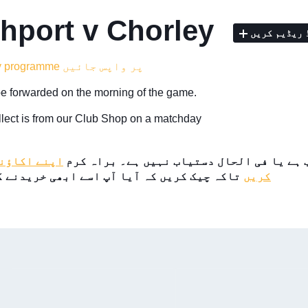
hport v Chorley
 ریڈیم کریں
match day programme پر واپس جائیں
be forwarded on the morning of the game.
llect is from our Club Shop on a matchday
 ہے یا فی الحال دستیاب نہیں ہے۔ براہ کرم
اپنے اکاؤنٹ
کریں
تاکہ چیک کریں کہ آیا آپ اسے ابھی خریدنے ک