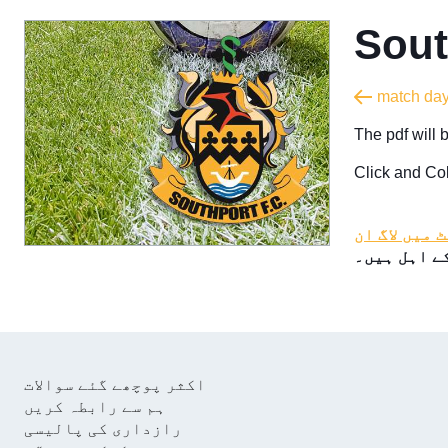
Sout
The pdf will 
Click and Co
 میں لاگ ان
ے اہل ہیں۔
اکثر پوچھے گئے سوالات
ہم سے رابطہ کریں
رازداری کی پالیسی