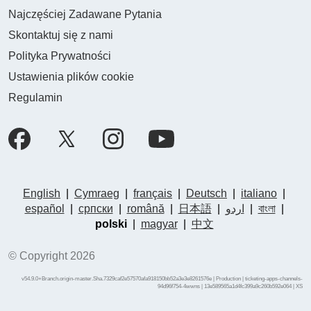
Najczęściej Zadawane Pytania
Skontaktuj się z nami
Polityka Prywatności
Ustawienia plików cookie
Regulamin
English
|
Cymraeg
|
français
|
Deutsch
|
italiano
|
español
|
српски
|
română
|
日本語
|
اردو
|
বাংলা
|
polski
|
magyar
|
中文
© Copyright 2026
v54.9.0+Branch.origin-master.Sha.7329caf2e57570afa918150bb52a3e3e8261576e | Production | ticketing-apps-channels-
94d96f754-4wwns | 13e589565a1d4fc399a9c260b592e064 |
XS