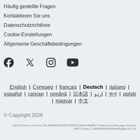
Häufig gestellte Fragen
Kontaktieren Sie uns
Datenschutzrichtlinie
Cookie-Einstellungen
Allgemeine Geschäftsbedingungen
English
|
Cymraeg
|
français
|
Deutsch
|
italiano
|
español
|
српски
|
română
|
日本語
|
اردو
|
বাংলা
|
polski
|
magyar
|
中文
© Copyright 2026
v54.9.5+Branch.-no-branch-.Sha.a581bb805675fa079748203117b9fdc4c0fbd893 | Production | ticketing-apps-channels-
c8f9777c-6hdls | 7ed6820636944143994a459ed06bc407 |
XS