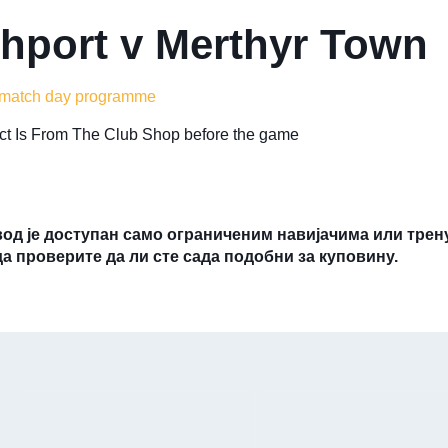
hport v Merthyr Town
 match day programme
lect Is From The Club Shop before the game
вод је доступан само ограниченим навијачима или трен
да проверите да ли сте сада подобни за куповину.