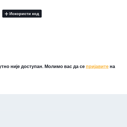
Искористи код
утно није доступан. Молимо вас да се
пријавите
на