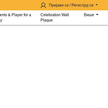
Пријави се / Региструј се
ents & Player for a
Celebration Wall
Више
y
Plaque