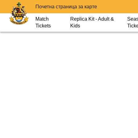
Почетна страница за карте
Match
Replica Kit - Adult &
Sea
Tickets
Kids
Tick