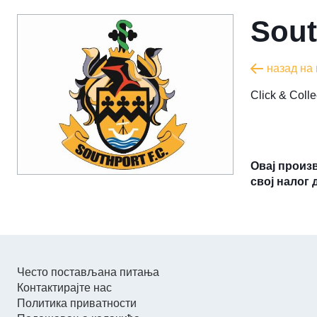
Sout
назад на
​Click & Col
Овај произ
свој налог 
Често постављана питања
Контактирајте нас
Политика приватности