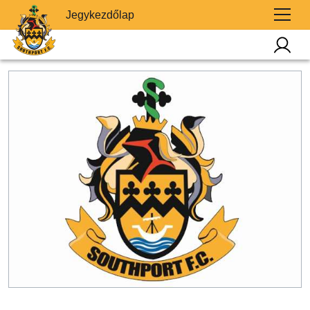
Jegykezdőlap