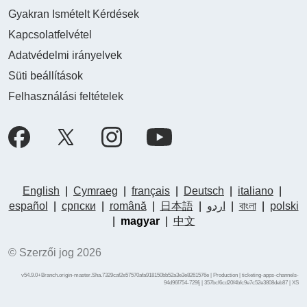
Gyakran Ismételt Kérdések
Kapcsolatfelvétel
Adatvédelmi irányelvek
Süti beállítások
Felhasználási feltételek
English
|
Cymraeg
|
français
|
Deutsch
|
italiano
|
español
|
српски
|
română
|
日本語
|
اردو
|
বাংলা
|
polski
|
magyar
|
中文
© Szerzői jog 2026
v54.9.0+Branch.origin-master.Sha.7329caf2e57570afa918150bb52a3e3e8261576e | Production | ticketing-apps-channels-
94d96f754-729fj | 357bcf6cd20f4bfc9e7c52e3808deb87 |
XS