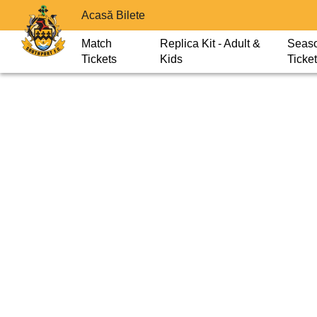
Acasă Bilete
Match
Replica Kit - Adult &
Seas
Tickets
Kids
Ticke