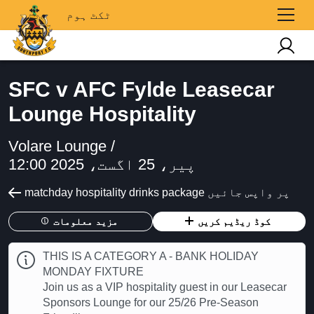
ٹکٹ ہوم
SFC v AFC Fylde Leasecar
Lounge Hospitality
Volare Lounge /
پیر، 25 اگست، 2025 12:00
matchday hospitality drinks package پر واپس جائیں
کوڈ ریڈیم کریں
مزید معلومات
THIS IS A CATEGORY A - BANK HOLIDAY
MONDAY FIXTURE
Join us as a VIP hospitality guest in our Leasecar
Sponsors Lounge for our 25/26 Pre-Season