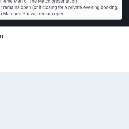
l-time Man of The Match presentation
r remains open (or if closing for a private evening booking,
b Marquee Bar will remain open
ুন।