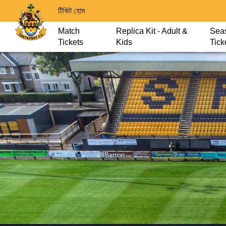
টিকিট হোম
Match
Replica Kit - Adult &
Sea
Tickets
Kids
Tick