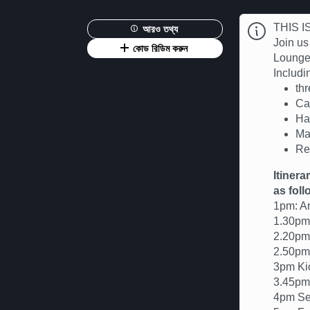
THIS 
আরও তথ্য
Join us
কোড রিডিম করুন
Lounge 
Includin
th
Ca
Ha
Ma
Re
Itinera
as foll
1pm: Ar
1.30pm 
2.20pm
2.50pm 
3pm Kic
3.45pm
4pm Se