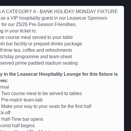
IS A CATEGORY A - BANK HOLIDAY MONDAY FIXTURE
 as a VIP hospitality guest in our Leasecar Sponsors
for our 25/26 Pre-Season Friendlies.
g in your ticket is:
ree course meal served to your table
sh bar facility or prepaid drinks package
lf-time tea, coffee and refreshments
tchday programme and team sheet
served prime padded stadium seating
ry in the Leasecar Hospitality Lounge for this fixture is
ows:
rival
Two course meal to be served to tables
 Pre-match team-talk
Make your way to your seats for the first half
k-off
 Half-Time bar opens
cond half begins