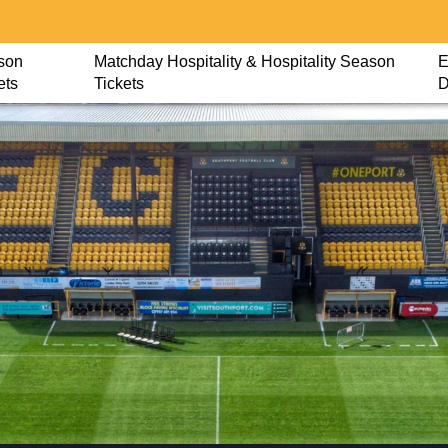
son
Matchday Hospitality & Hospitality Season
E
ets
Tickets
D