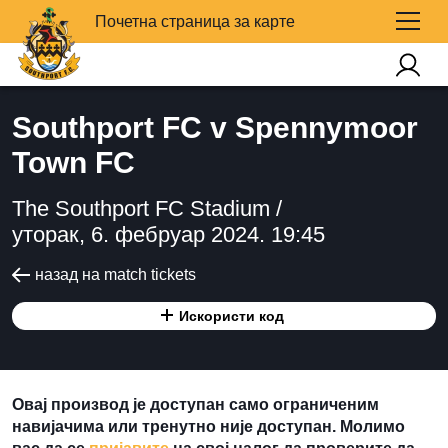
Почетна страница за карте
Southport FC v Spennymoor
Town FC
The Southport FC Stadium /
уторак, 6. фебруар 2024. 19:45
назад на match tickets
Искористи код
Овај производ је доступан само ограниченим
навијачима или тренутно није доступан. Молимо