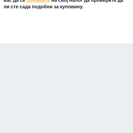
вас да се
пријавите
на свој налог да проверите да
ли сте сада подобни за куповину.