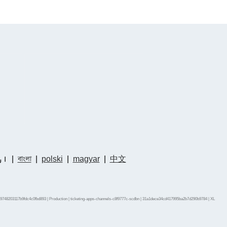
中文
|
magyar
|
polski
|
বাংলা
|
ار
9748203117b9fdc4c0fbd893 | Production | ticketing-apps-channels-c8f9777c-scdbn | 31a1dece34cd417995ba2b7d290b9784 |
XL