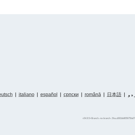
دو
|
日本語
|
română
|
српски
|
español
|
italiano
|
utsch
v54.9.5+Branch.-no-branch-.Sha.a581bb805675fa07