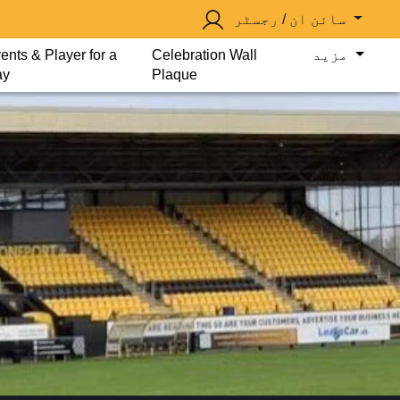
سائن ان / رجسٹر
مزید
Celebration Wall
ents & Player for a
ay
Plaque