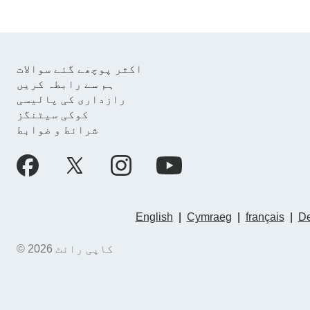
اکثر پوچھے گئے سوالات
ہم سے رابطہ کریں
رازداری کی پالیسی
کوکی سیٹنگز
شرائط و ضوابط
English
|
Cymraeg
|
français
|
De
© کاپی رائٹ 2026