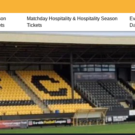
son
Matchday Hospitality & Hospitality Season
Ev
ets
Tickets
D