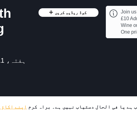
th
Join us
کوڈ ریڈیم کریں
£10 Adm
g
Wine or
One pri
 ہے یا فی الحال دستیاب نہیں ہے۔ براہ کرم
اپنے اکاؤنٹ