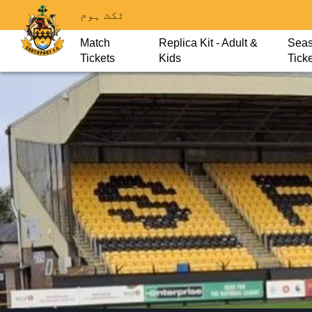
ٹکٹ ہوم
Match
Replica Kit - Adult &
Sea
Tickets
Kids
Tick