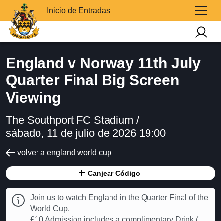
Inicio de Entradas
England v Norway 11th July
Quarter Final Big Screen
Viewing
The Southport FC Stadium /
sábado, 11 de julio de 2026 19:00
volver a england world cup
Canjear Código
Join us to watch England in the Quarter Final of the
World Cup.
£10 Admission includes a complimentary Drink (