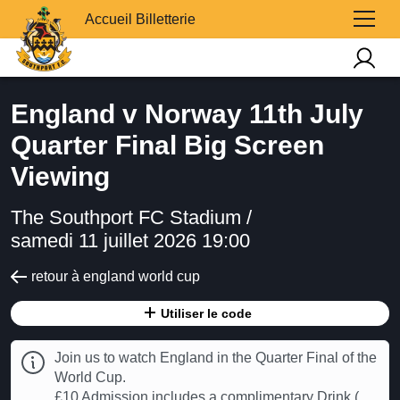
Accueil Billetterie
England v Norway 11th July
Quarter Final Big Screen
Viewing
The Southport FC Stadium /
samedi 11 juillet 2026 19:00
retour à england world cup
Utiliser le code
Join us to watch England in the Quarter Final of the
World Cup.
£10 Admission includes a complimentary Drink (