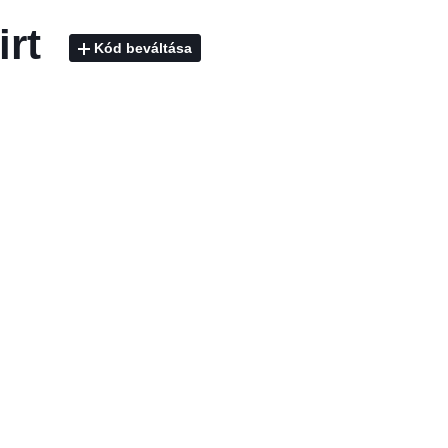
irt
Kód beváltása