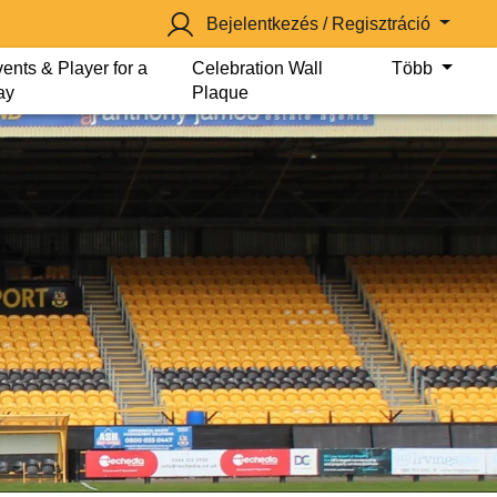
Bejelentkezés / Regisztráció
ents & Player for a
Celebration Wall
Több
ay
Plaque