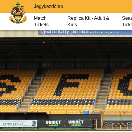
Jegykezdőlap
Match
Replica Kit - Adult &
Sea
Tickets
Kids
Tick