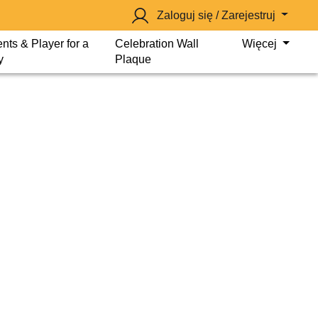
Zaloguj się / Zarejestruj
nts & Player for a
Celebration Wall
Więcej
y
Plaque