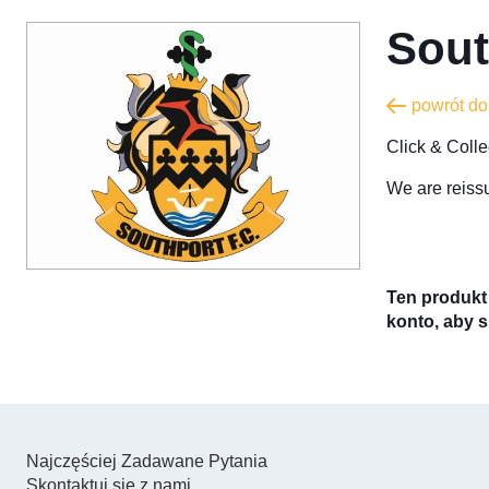
Sout
powrót d
​Click & Col
We are reiss
Ten produkt 
konto, aby s
Najczęściej Zadawane Pytania
Skontaktuj się z nami