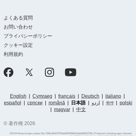
よくある質問
お問い合わせ
プライバシーポリシー
クッキー設定
利用規約
English
|
Cymraeg
|
français
|
Deutsch
|
italiano
|
español
|
српски
|
română
|
日本語
|
اردو
|
বাংলা
|
polski
|
magyar
|
中文
© 著作権 2026
v54.9.0+Branch.origin-master.Sha.7329caf2e57570afa918150bb52a3e3e8261576e | Production | ticketing-apps-channels-