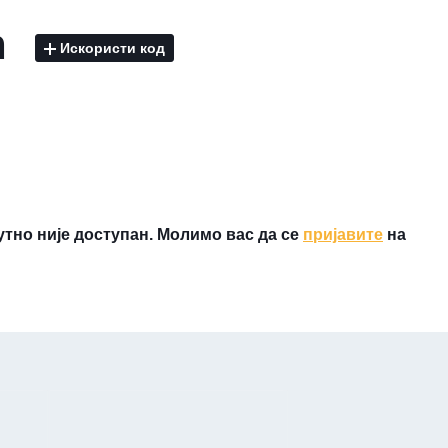
n
Искористи код
утно није доступан. Молимо вас да се
пријавите
на