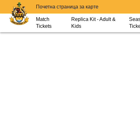
Почетна страница за карте
Match
Replica Kit - Adult &
Sea
Tickets
Kids
Tick