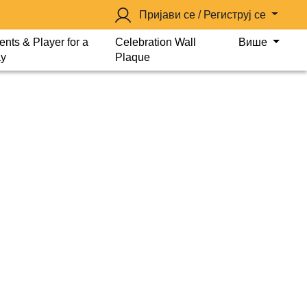
Пријави се / Региструј се
ents & Player for a
Celebration Wall
Више
y
Plaque