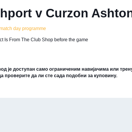
hport v Curzon Ashto
 match day programme
lect Is From The Club Shop before the game
вод је доступан само ограниченим навијачима или трен
да проверите да ли сте сада подобни за куповину.