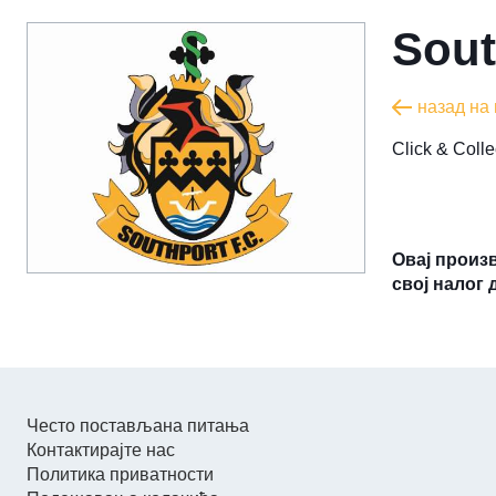
Sout
назад на
​Click & Col
Овај произ
свој налог 
Често постављана питања
Контактирајте нас
Политика приватности