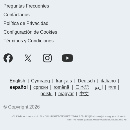
Preguntas Frecuentes
Contáctanos
Política de Privacidad
Configuración de Cookies
Términos y Condiciones
English
|
Cymraeg
|
français
|
Deutsch
|
italiano
|
español
|
српски
|
română
|
日本語
|
اردو
|
বাংলা
|
polski
|
magyar
|
中文
© Copyright 2026
v54.9.5+Branch.-no-branch-.Sha.a581bb805675fa079748203117b9fdc4c0fbd893 | Production | ticketing-apps-channels-
c8f9777c-h5qnm | a3036d306d8d49138f14eb2c80bea364 |
XS