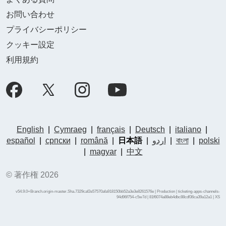
お問い合わせ
プライバシーポリシー
クッキー設定
利用規約
English
|
Cymraeg
|
français
|
Deutsch
|
italiano
|
español
|
српски
|
română
|
日本語
|
اردو
|
বাংলা
|
polski
|
magyar
|
中文
© 著作権 2026
v54.9.0+Branch.origin-master.Sha.7329caf2e57570afa918150bb52a3e3e8261576e | Production | ticketing-apps-channels-
94d96f754-c5w7d | 81f6074a88eb4dbc88cdf36ca39a12a1 |
XS