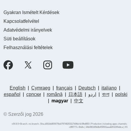
Gyakran Ismételt Kérdések
Kapcsolatfelvétel
Adatvédelmi irányelvek
Süti beállítások
Felhasználási feltételek
English
|
Cymraeg
|
français
|
Deutsch
|
italiano
|
español
|
српски
|
română
|
日本語
|
اردو
|
বাংলা
|
polski
|
magyar
|
中文
© Szerzői jog 2026
v54.9.5+Branch.-no-branch-.Sha.a581bb805675fa079748203117b9fdc4c0fbd893 | Production | ticketing-apps-channels-
c8f9777c-6hdls | 34b496185b8b459591eea8201195ddca |
XS