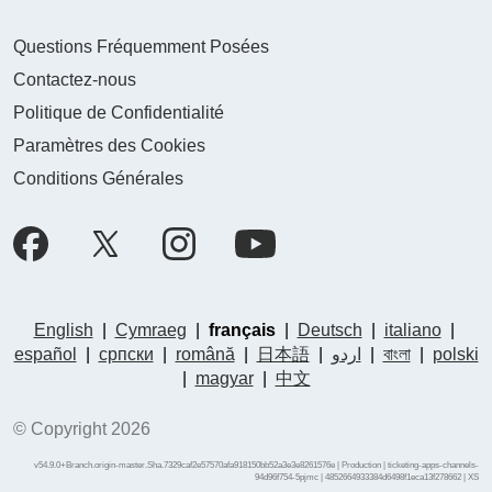
Questions Fréquemment Posées
Contactez-nous
Politique de Confidentialité
Paramètres des Cookies
Conditions Générales
English
|
Cymraeg
|
français
|
Deutsch
|
italiano
|
español
|
српски
|
română
|
日本語
|
اردو
|
বাংলা
|
polski
|
magyar
|
中文
© Copyright 2026
v54.9.0+Branch.origin-master.Sha.7329caf2e57570afa918150bb52a3e3e8261576e | Production | ticketing-apps-channels-
94d96f754-5pjmc | 4852664933384d6498f1eca13f278662 |
XS