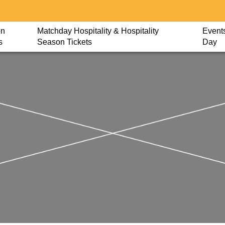
on
Matchday Hospitality & Hospitality
Events
s
Season Tickets
Day