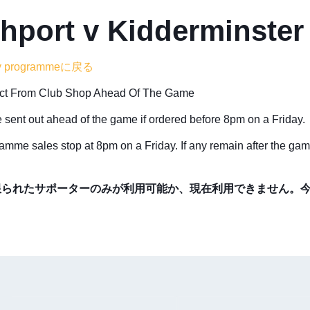
hport v Kidderminster
ay programmeに戻る
ect From Club Shop Ahead Of The Game
 sent out ahead of the game if ordered before 8pm on a Friday.
amme sales stop at 8pm on a Friday. If any remain after the gam
限られたサポーターのみが利用可能か、現在利用できません。