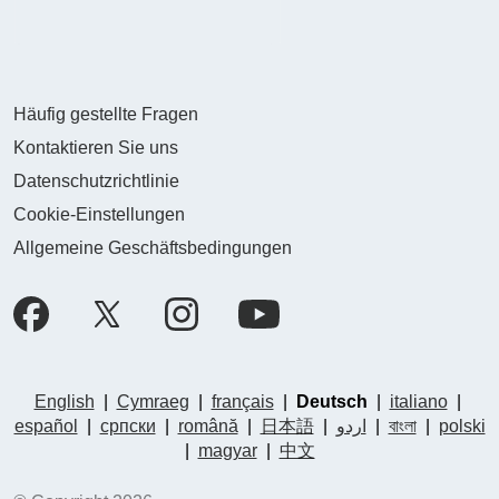
Häufig gestellte Fragen
Kontaktieren Sie uns
Datenschutzrichtlinie
Cookie-Einstellungen
Allgemeine Geschäftsbedingungen
English
|
Cymraeg
|
français
|
Deutsch
|
italiano
|
español
|
српски
|
română
|
日本語
|
اردو
|
বাংলা
|
polski
|
magyar
|
中文