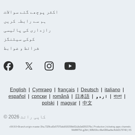
اکثر پوچھے گئے سوالات
ہم سے رابطہ کریں
رازداری کی پالیسی
کوکی سیٹنگز
شرائط و ضوابط
English
|
Cymraeg
|
français
|
Deutsch
|
italiano
|
|
বাংলা
|
اردو
|
日本語
|
română
|
српски
|
español
polski
|
magyar
|
中文
© کاپی رائٹ 2026
v54.9.0+Branch.origin-master.Sha.7329caf2e57570afa918150bb52a3e3e8261576e | Production | ticketing-apps-channels-
94d96f754-gj2bh | 80fbf19cc48e4366ae9ecfb3d3179748 |
XS