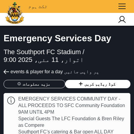
ٹکٹ ہوم
Emergency Services Day
The Southport FC Stadium /
اتوار، 11 مئی، 2025 9:00
events & player for a day پر واپس جائیں
کوڈ ریڈیم کریں
مزید معلومات
EMERGENCY SERVICES COMMUNITY DAY -
ALL PROCEEDS TO SFC Community Foundation
9AM UNTIL 4PM
Special Guests The LFC Foundation & Bren Riley
as Compere
Southport FC's catering & Bar open ALL DAY