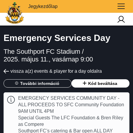
Jegykezdőlap
Emergency Services Day
The Southport FC Stadium /
2025. május 11., vasárnap 9:00
vissza a(z) events & player for a day oldalra
További információ
Kód beváltása
EMERGENCY SERVICES COMMUNITY DAY -
ALL PROCEEDS TO SFC Community Foundation
9AM UNTIL 4PM
Special Guests The LFC Foundation & Bren Riley
as Compere
Southport FC's catering & Bar open ALL DAY