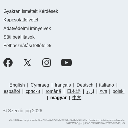
Gyakran Ismételt Kérdések
Kapcsolatfelvétel
Adatvédelmi irányelvek
Süti beállítások
Felhasználási feltételek
English
|
Cymraeg
|
français
|
Deutsch
|
italiano
|
español
|
српски
|
română
|
日本語
|
اردو
|
বাংলা
|
polski
|
magyar
|
中文
© Szerzői jog 2026
v54.9.0+Branch.origin-master.Sha.7329caf2e57570afa918150bb52a3e3e8261576e | Production | ticketing-apps-channels-
94d96f754-5pjmc | 0f7e2b61255649b78e1551f63a837e18 |
XS