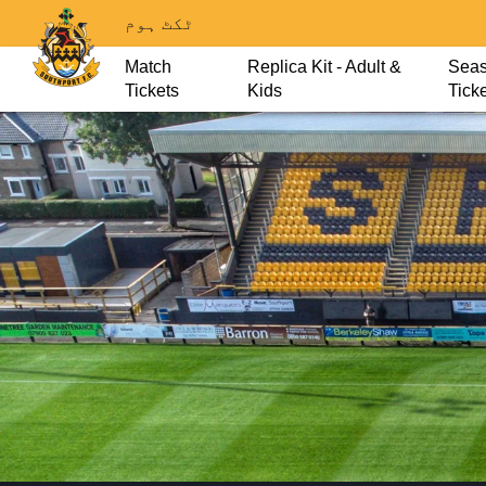
ٹکٹ ہوم
Match
Replica Kit - Adult &
Sea
Tickets
Kids
Tick