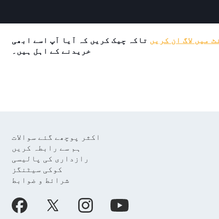
 میں لاگ ان کریں
تاکہ چیک کریں کہ آیا آپ اسے ابھی
خریدنے کے اہل ہیں۔
اکثر پوچھے گئے سوالات
ہم سے رابطہ کریں
رازداری کی پالیسی
کوکی سیٹنگز
شرائط و ضوابط