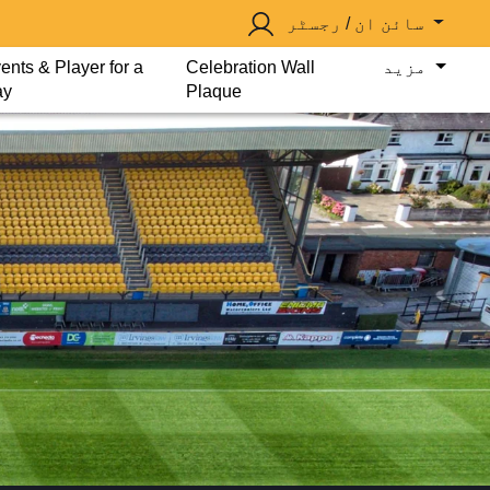
سائن ان / رجسٹر
مزید
Celebration Wall
ents & Player for a
ay
Plaque