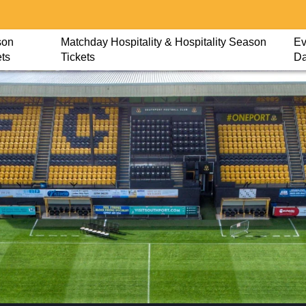
son
Matchday Hospitality & Hospitality Season
Ev
ets
Tickets
D