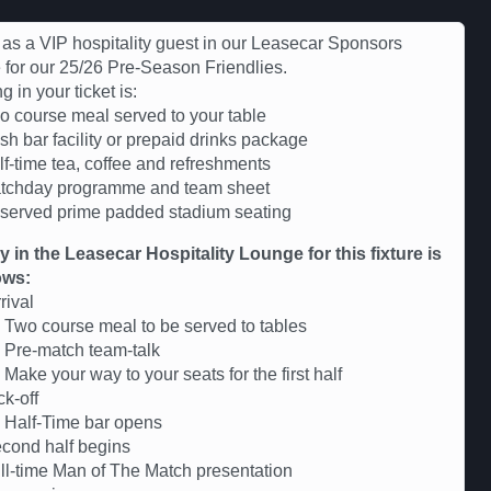
 as a VIP hospitality guest in our Leasecar Sponsors
for our 25/26 Pre-Season Friendlies.
g in your ticket is:
o course meal served to your table
sh bar facility or prepaid drinks package
lf-time tea, coffee and refreshments
tchday programme and team sheet
served prime padded stadium seating
ry in the Leasecar Hospitality Lounge for this fixture is
ows:
rival
Two course meal to be served to tables
 Pre-match team-talk
Make your way to your seats for the first half
k-off
 Half-Time bar opens
cond half begins
l-time Man of The Match presentation