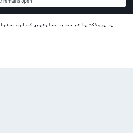
ar remains open
یہ پروڈکٹ یا تو محدود حمایتیوں کے لیے دستیاب