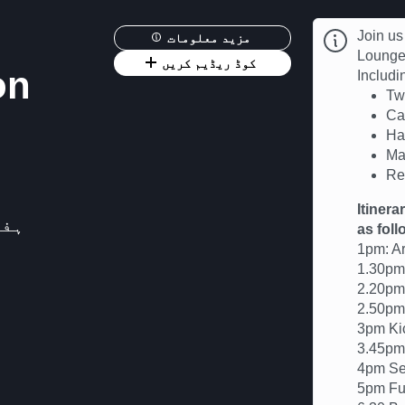
Join us
مزید معلومات
Lounge 
کوڈ ریڈیم کریں
on
Includin
Tw
Ca
Ha
Ma
Re
Itinera
ہفتہ، 26 جو
as foll
1pm: Ar
1.30pm 
2.20pm
2.50pm 
3pm Kic
3.45pm
4pm Se
5pm Ful