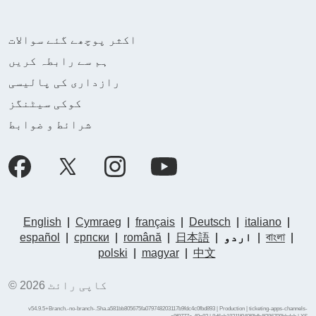
اکثر پوچھے گئے سوالات
ہم سے رابطہ کریں
رازداری کی پالیسی
کوکی سیٹنگز
شرائط و ضوابط
English
|
Cymraeg
|
français
|
Deutsch
|
italiano
|
|
বাংলা
|
اردو
|
日本語
|
română
|
српски
|
español
polski
|
magyar
|
中文
© کاپی رائٹ 2026
v54.9.5+Branch.-no-branch-.Sha.a581bb805675fa079748203117b9fdc4c0fbd893 | Production | ticketing-apps-channels-