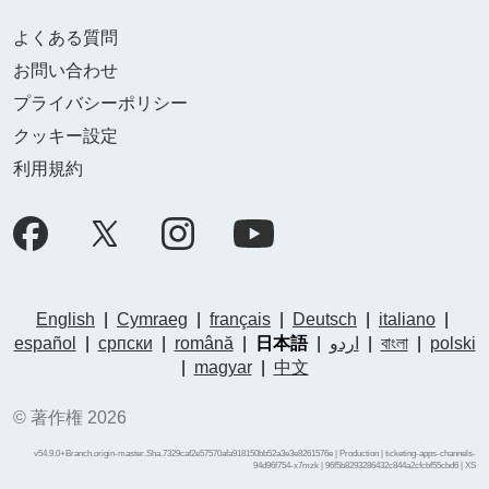
よくある質問
お問い合わせ
プライバシーポリシー
クッキー設定
利用規約
English
|
Cymraeg
|
français
|
Deutsch
|
italiano
|
español
|
српски
|
română
|
日本語
|
اردو
|
বাংলা
|
polski
|
magyar
|
中文
© 著作権 2026
v54.9.0+Branch.origin-master.Sha.7329caf2e57570afa918150bb52a3e3e8261576e | Production | ticketing-apps-channels-
94d96f754-x7mzk | 96f5b8293286432c844a2cfcbf55cbd6 |
XS