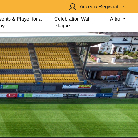
Accedi / Registrati
vents & Player for a
Celebration Wall
Altro
ay
Plaque