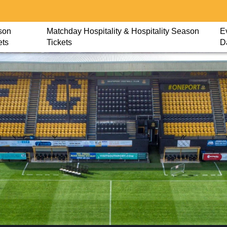
son
Matchday Hospitality & Hospitality Season
E
ets
Tickets
D