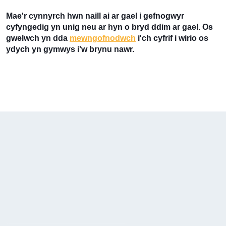
Mae'r cynnyrch hwn naill ai ar gael i gefnogwyr
cyfyngedig yn unig neu ar hyn o bryd ddim ar gael. Os
gwelwch yn dda
mewngofnodwch
i'ch cyfrif i wirio os
ydych yn gymwys i'w brynu nawr.