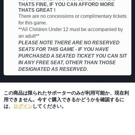
THATS FINE, IF YOU CAN AFFORD MORE
THATS GREAT !
There are no concessions or complimentary tickets
for this game.
**All Children Under 12 must be accompanied by
an adult**
PLEASE NOTE THERE ARE NO RESERVED
SEATS FOR THIS GAME - IF YOU HAVE
PURCHASED A SEATED TICKET YOU CAN SIT
IN ANY FREE SEAT, OTHER THAN THOSE
DESIGNATED AS RESERVED
.
この商品は限られたサポーターのみが利用可能か、現在利
用できません。今すぐ購入できるかどうかを確認するに
は、
ログイン
してください。