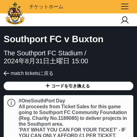
チケットホーム
Southport FC v Buxton
The Southport FC Stadium /
2024年8月31日土曜日 15:00
match ticketsに戻る
コードを引き換える
#OneSouthPort Day
All proceeds from Ticket Sales for this game
going to Southport FC Community Foundation
(Reg. Charity No.1189085) to deliver projects in
the Southport area.
'PAY WHAT YOU CAN FOR YOUR TICKET' - IF
YOU CAN ONLY AFFORD £1 PER TICKET,