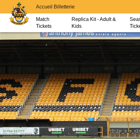
Accueil Billetterie
Match
Replica Kit - Adult &
Sea
Tickets
Kids
Tick