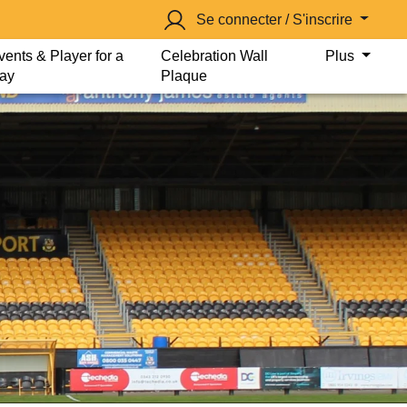
Se connecter / S'inscrire
vents & Player for a
Celebration Wall
Plus
ay
Plaque