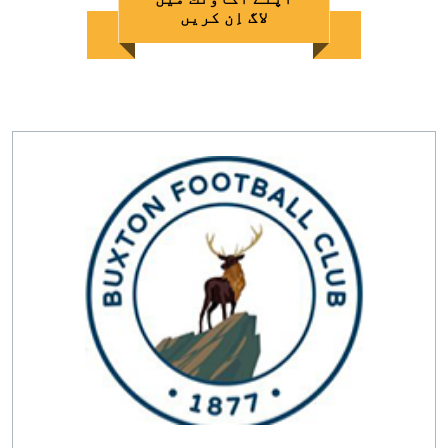
لاگ اِن کریں