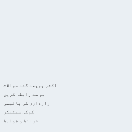
اکثر پوچھے گئے سوالات
ہم سے رابطہ کریں
رازداری کی پالیسی
کوکی سیٹنگز
شرائط و ضوابط