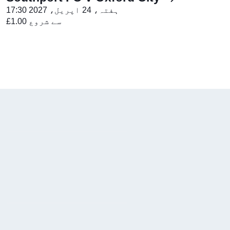
ہفتہ، 24 اپریل، 2027 17:30
£1.00 سے شروع