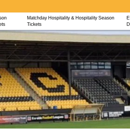
son
Matchday Hospitality & Hospitality Season
E
ets
Tickets
D