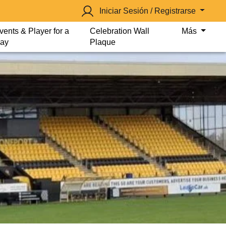
Iniciar Sesión / Registrarse
vents & Player for a
Celebration Wall
Más
ay
Plaque