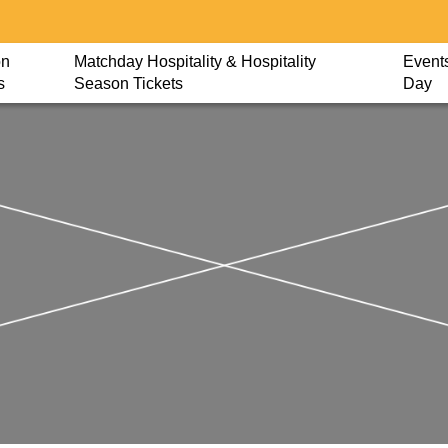
on
Matchday Hospitality & Hospitality
Events
s
Season Tickets
Day