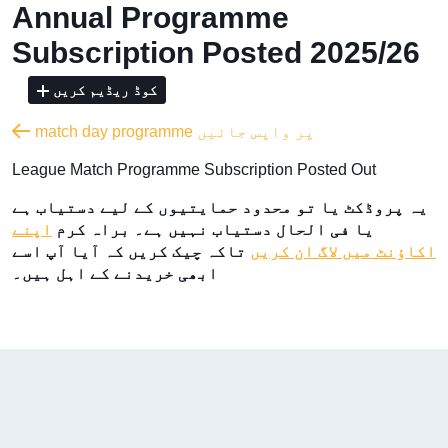
Annual Programme
Subscription Posted 2025/26
کوڈ ریڈیم کریں
match day programme پر واپس جائیں
League Match Programme Subscription Posted Out
یہ پروڈکٹ یا تو محدود حمایتیوں کے لیے دستیاب ہے
یا فی الحال دستیاب نہیں ہے۔ براہ کرم
اپنے
اکاؤنٹ میں لاگ ان کریں
تاکہ چیک کریں کہ آیا آپ اسے
ابھی خریدنے کے اہل ہیں۔