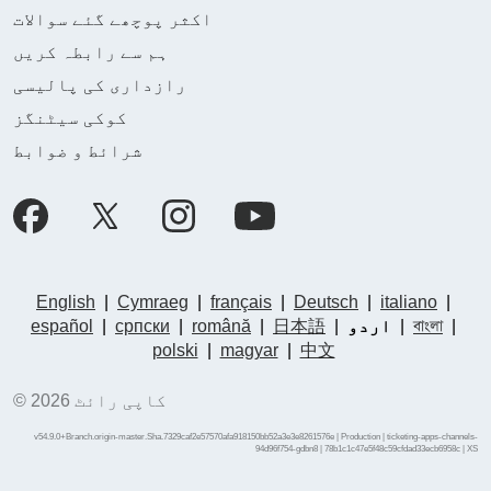
اکثر پوچھے گئے سوالات
ہم سے رابطہ کریں
رازداری کی پالیسی
کوکی سیٹنگز
شرائط و ضوابط
English
|
Cymraeg
|
français
|
Deutsch
|
italiano
|
|
বাংলা
|
اردو
|
日本語
|
română
|
српски
|
español
polski
|
magyar
|
中文
© کاپی رائٹ 2026
v54.9.0+Branch.origin-master.Sha.7329caf2e57570afa918150bb52a3e3e8261576e | Production | ticketing-apps-channels-
94d96f754-gdbn8 | 78b1c1c47e5f48c59cfdad33ecb6958c |
XS