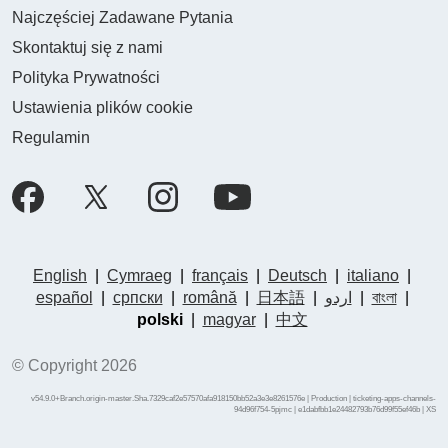
Najczęściej Zadawane Pytania
Skontaktuj się z nami
Polityka Prywatności
Ustawienia plików cookie
Regulamin
English
|
Cymraeg
|
français
|
Deutsch
|
italiano
|
español
|
српски
|
română
|
日本語
|
اردو
|
বাংলা
|
polski
|
magyar
|
中文
© Copyright 2026
v54.9.0+Branch.origin-master.Sha.7329caf2e57570afa918150bb52a3e3e8261576e | Production | ticketing-apps-channels-
94d96f754-5pjmc | e1dabfbb1e24482793b76d99f55ef46b |
XS