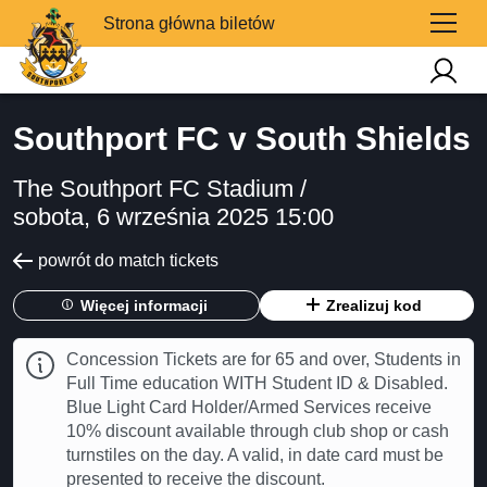
Strona główna biletów
Southport FC v South Shields
The Southport FC Stadium /
sobota, 6 września 2025 15:00
powrót do match tickets
Więcej informacji
Zrealizuj kod
Concession Tickets are for 65 and over, Students in
Full Time education WITH Student ID & Disabled.
Blue Light Card Holder/Armed Services receive
10% discount available through club shop or cash
turnstiles on the day. A valid, in date card must be
presented to receive the discount.